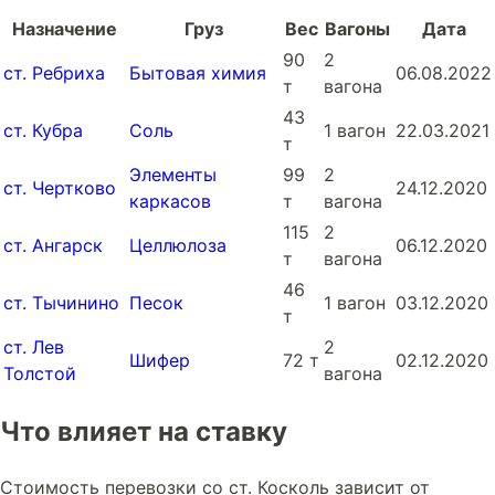
Назначение
Груз
Вес
Вагоны
Дата
90
2
ст. Ребриха
Бытовая химия
06.08.2022
т
вагона
43
ст. Кубра
Соль
1 вагон
22.03.2021
т
Элементы
99
2
ст. Чертково
24.12.2020
каркасов
т
вагона
115
2
ст. Ангарск
Целлюлоза
06.12.2020
т
вагона
46
ст. Тычинино
Песок
1 вагон
03.12.2020
т
ст. Лев
2
Шифер
72 т
02.12.2020
Толстой
вагона
Что влияет на ставку
Стоимость перевозки со ст. Коскoль зависит от