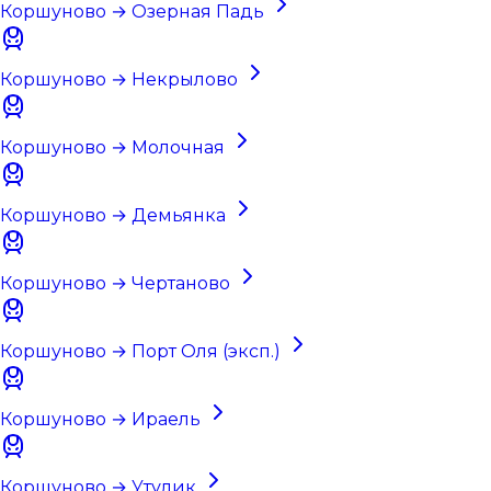
Коршуново → Озерная Падь
Коршуново → Некрылово
Коршуново → Молочная
Коршуново → Демьянка
Коршуново → Чертаново
Коршуново → Порт Оля (эксп.)
Коршуново → Ираель
Коршуново → Утулик