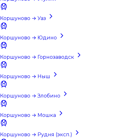
Коршуново → Уаз
Коршуново → Юдино
Коршуново → Горнозаводск
Коршуново → Ныш
Коршуново → Злобино
Коршуново → Мошка
Коршуново → Рудня (эксп.)