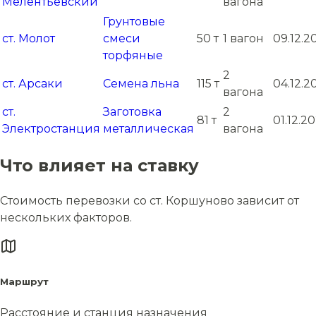
Мелентьевский
вагона
Грунтовые
ст. Молот
смеси
50 т
1 вагон
09.12.2
торфяные
2
ст. Арсаки
Семена льна
115 т
04.12.2
вагона
ст.
Заготовка
2
81 т
01.12.2
Электростанция
металлическая
вагона
Что влияет на ставку
Стоимость перевозки со ст. Коршуново зависит от
нескольких факторов.
Маршрут
Расстояние и станция назначения