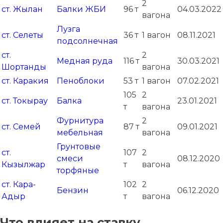
2
ст. Жылан
Балки ЖБИ
96 т
04.03.2022
вагона
Лузга
ст. Селеты
36 т
1 вагон
08.11.2021
подсолнечная
ст.
2
Медная руда
116 т
30.03.2021
Шортанды
вагона
ст. Каракия
Пеноблоки
53 т
1 вагон
07.02.2021
105
2
ст. Токырау
Балка
23.01.2021
т
вагона
Фурнитура
2
ст. Семей
87 т
09.01.2021
мебельная
вагона
Грунтовые
ст.
107
2
смеси
08.12.2020
Кызылжар
т
вагона
торфяные
ст. Кара-
102
2
Бензин
06.12.2020
Адыр
т
вагона
Что влияет на ставку