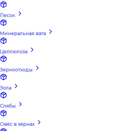
Песок
Минеральная вата
Целлюлоза
Зерноотходы
Зола
Слябы
Овёс в зёрнах