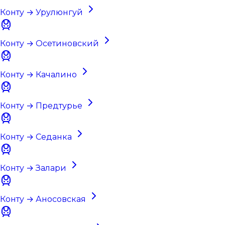
Конту → Урулюнгуй
Конту → Осетиновский
Конту → Качалино
Конту → Предтурье
Конту → Седанка
Конту → Залари
Конту → Аносовская