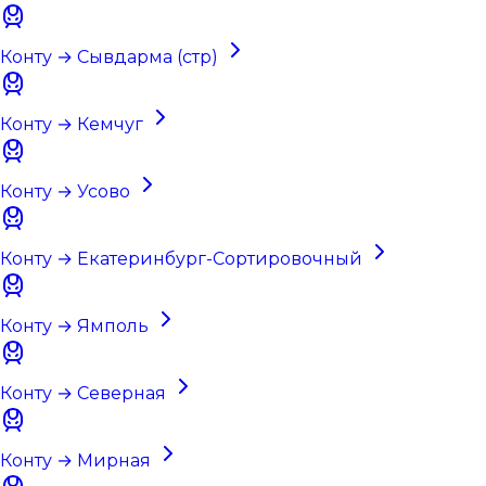
Конту → Сывдарма (стр)
Конту → Кемчуг
Конту → Усово
Конту → Екатеринбург-Сортировочный
Конту → Ямполь
Конту → Северная
Конту → Мирная