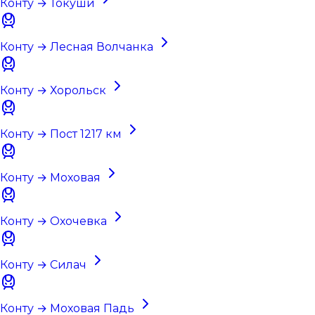
Конту → Токуши
Конту → Лесная Волчанка
Конту → Хорольск
Конту → Пост 1217 км
Конту → Моховая
Конту → Охочевка
Конту → Силач
Конту → Моховая Падь