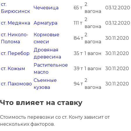
ст.
2
Чечевица
65 т
03.12.2020
Бирюсинск
вагона
2
ст. Медянка
Арматура
111 т
03.12.2020
вагона
ст. Николо-
Кормовые
2
84 т
30.11.2020
Полома
смеси
вагона
Дровяная
ст. Перебор
35 т
1 вагон
30.11.2020
древесина
Растительное
ст. Кожым
39 т
1 вагон
30.11.2020
масло
Съемные
2
ст. Пахомово
94 т
30.11.2020
кузова
вагона
Что влияет на ставку
Стоимость перевозки со ст. Конту зависит от
нескольких факторов.