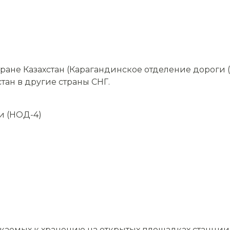
ране Казахстан (Карагандинское отделение дороги 
стан в другие страны СНГ.
и (НОД-4)
скаемых к хранению на открытых площадках станции