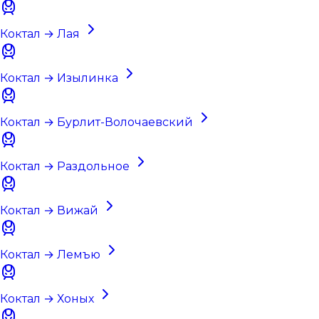
Коктал → Лая
Коктал → Изылинка
Коктал → Бурлит-Волочаевский
Коктал → Раздольное
Коктал → Вижай
Коктал → Лемъю
Коктал → Хоных