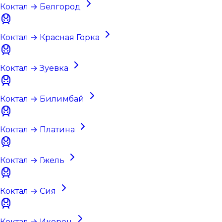
Коктал → Белгород
Коктал → Красная Горка
Коктал → Зуевка
Коктал → Билимбай
Коктал → Платина
Коктал → Гжель
Коктал → Сия
Коктал → Икорец