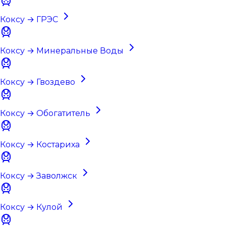
Коксу → ГРЭС
Коксу → Минеральные Воды
Коксу → Гвоздево
Коксу → Обогатитель
Коксу → Костариха
Коксу → Заволжск
Коксу → Кулой