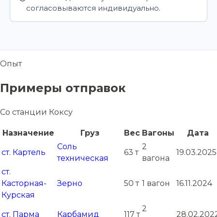
согласовываются индивидуально.
Опыт
Примеры отправок
Со станции Коксу
Назначение
Груз
Вес
Вагоны
Дата
Соль
2
ст. Картель
63 т
19.03.2025
техническая
вагона
ст.
Касторная-
Зерно
50 т
1 вагон
16.11.2024
Курская
2
ст. Парма
Карбамид
117 т
28.02.202