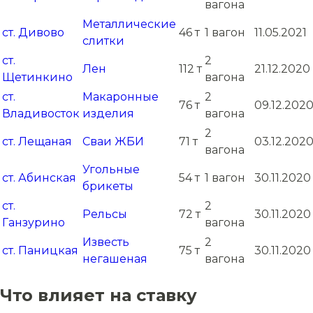
вагона
Металлические
ст. Дивово
46 т
1 вагон
11.05.2021
слитки
ст.
2
Лен
112 т
21.12.2020
Щетинкино
вагона
ст.
Макаронные
2
76 т
09.12.202
Владивосток
изделия
вагона
2
ст. Лещаная
Сваи ЖБИ
71 т
03.12.202
вагона
Угольные
ст. Абинская
54 т
1 вагон
30.11.2020
брикеты
ст.
2
Рельсы
72 т
30.11.2020
Ганзурино
вагона
Известь
2
ст. Паницкая
75 т
30.11.2020
негашеная
вагона
Что влияет на ставку