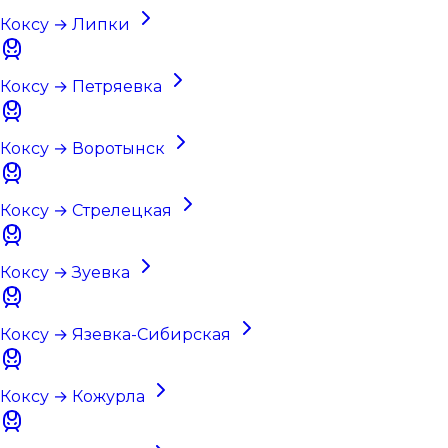
Коксу → Липки
Коксу → Петряевка
Коксу → Воротынск
Коксу → Стрелецкая
Коксу → Зуевка
Коксу → Язевка-Сибирская
Коксу → Кожурла