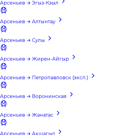
Арсеньев → Эгыз-Кзыл
Арсеньев → Алтынтау
Арсеньев → Сулы
Арсеньев → Жирен-Айгыр
Арсеньев → Петропавловск (эксп.)
Арсеньев → Воронинская
Арсеньев → Жанатас
Арсеньев → Акшагыл