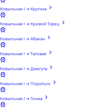
Ковыльная I → Крутиха
Ковыльная I → Кривой Торец
Ковыльная I → Абакан
Ковыльная I → Таловая
Ковыльная I → Джегута
Ковыльная I → Подольск
Ковыльная I → Гонжа