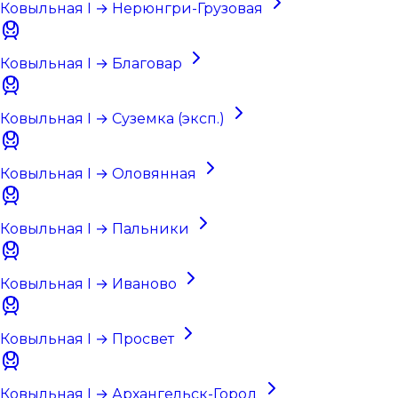
Ковыльная I → Нерюнгри-Грузовая
Ковыльная I → Благовар
Ковыльная I → Суземка (эксп.)
Ковыльная I → Оловянная
Ковыльная I → Пальники
Ковыльная I → Иваново
Ковыльная I → Просвет
Ковыльная I → Архангельск-Город