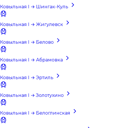
Ковыльная I → Шингак-Куль
Ковыльная I → Жигулевск
Ковыльная I → Белово
Ковыльная I → Абрамовка
Ковыльная I → Эртиль
Ковыльная I → Золотухино
Ковыльная I → Белоглинская