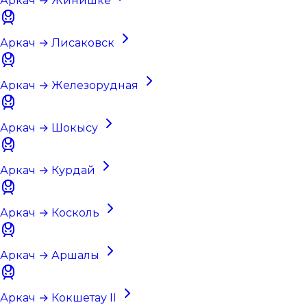
Аркач → Жинишке
Аркач → Лисаковск
Аркач → Железорудная
Аркач → Шокысу
Аркач → Курдай
Аркач → Коскoль
Аркач → Аршалы
Аркач → Кокшетау II