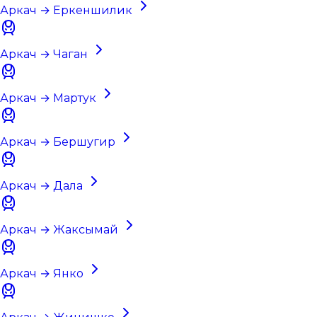
Аркач → Еркеншилик
Аркач → Чаган
Аркач → Мартук
Аркач → Бершугир
Аркач → Дала
Аркач → Жаксымай
Аркач → Янко