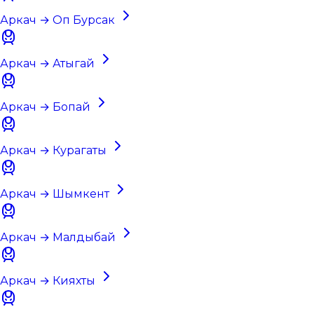
Аркач → Оп Бурсак
Аркач → Атыгай
Аркач → Бопай
Аркач → Курагаты
Аркач → Шымкент
Аркач → Малдыбай
Аркач → Кияхты