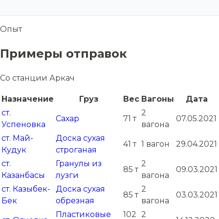
Опыт
Примеры отправок
Со станции Аркач
Назначение
Груз
Вес
Вагоны
Дата
ст.
2
Сахар
71 т
07.05.2021
Успеновка
вагона
ст. Май-
Доска сухая
41 т
1 вагон
29.04.2021
Кудук
строганая
ст.
Гранулы из
2
85 т
09.03.2021
Казанбасы
лузги
вагона
ст. Казыбек-
Доска сухая
2
85 т
03.03.2021
Бек
обрезная
вагона
Пластиковые
102
2