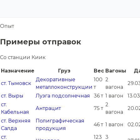
Опыт
Примеры отправок
Со станции Киик
Назначение
Груз
Вес
Вагоны
Д
Декоративные
100
2
ст. Тымовск
29.0
металлоконструкции
т
вагона
ст. Выры
Лузга подсолнечная
36 т
1 вагон
13.03
ст.
2
Антрацит
75 т
20.0
Кабельная
вагона
ст. Верхняя
Полиграфическая
46 т
1 вагон
02.0
Салда
продукция
ст.
123
3