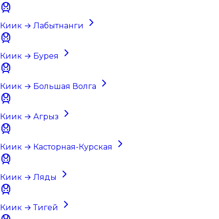
Киик → Лабытнанги
Киик → Бурея
Киик → Большая Волга
Киик → Агрыз
Киик → Касторная-Курская
Киик → Ляды
Киик → Тигей