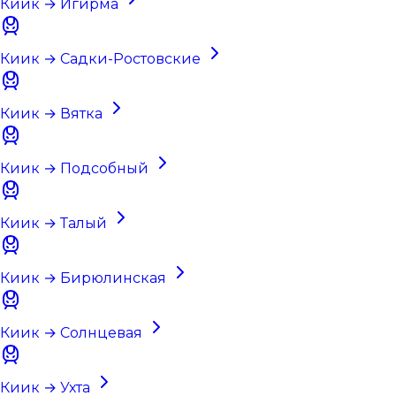
Киик → Игирма
Киик → Садки-Ростовские
Киик → Вятка
Киик → Подсобный
Киик → Талый
Киик → Бирюлинская
Киик → Солнцевая
Киик → Ухта