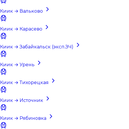
Киик → Вальково
Киик → Карасево
Киик → Забайкальск (эксп.ЗЧ)
Киик → Урень
Киик → Тихорецкая
Киик → Источник
Киик → Рябиновка