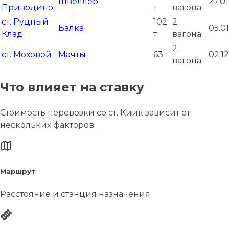
Швеллер
27.01
Приводино
т
вагона
ст. Рудный
102
2
Балка
05.01
Клад
т
вагона
2
ст. Моховой
Мачты
63 т
02.1
вагона
Что влияет на ставку
Стоимость перевозки со ст. Киик зависит от
нескольких факторов.
Маршрут
Расстояние и станция назначения