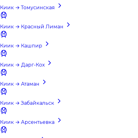
Киик → Томусинская
Киик → Красный Лиман
Киик → Кашпир
Киик → Дарг-Кох
Киик → Атаман
Киик → Забайкальск
Киик → Арсентьевка