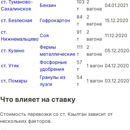
ст. Туманово-
103
2
Бензин
04.01.2021
Сахалинское
т
вагона
84
2
ст. Безлесная
Гофрокартон
15.12.2020
т
вагона
ст.
91
2
Соя
11.12.2020
Нижнемальцево
т
вагона
Фермы
111
2
ст. Кузино
05.12.2020
металлические
т
вагона
Фосфорные
57
ст. Утяк
1 вагон
04.12.2020
удобрения
т
Гранулы из
54
ст. Помары
1 вагон
03.12.2020
лузги
т
Что влияет на ставку
Стоимость перевозки со ст. Кзылтан зависит от
нескольких факторов.