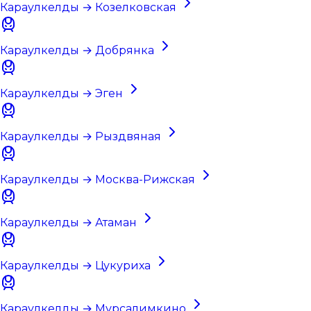
Караулкелды → Козелковская
Караулкелды → Добрянка
Караулкелды → Эген
Караулкелды → Рыздвяная
Караулкелды → Москва-Рижская
Караулкелды → Атаман
Караулкелды → Цукуриха
Караулкелды → Мурсалимкино