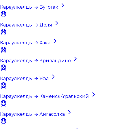
Караулкелды → Буготак
Караулкелды → Доля
Караулкелды → Хака
Караулкелды → Кривандино
Караулкелды → Уфа
Караулкелды → Каменск-Уральский
Караулкелды → Ангасолка