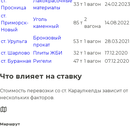
ст.
Лакокрасочные
33 т
1 вагон
24.02.202
Просница
материалы
ст.
Уголь
2
Приморск-
85 т
14.08.2022
каменный
вагона
Новый
Бронзовый
ст. Урульга
53 т
1 вагон
28.03.2021
прокат
ст. Шарлово
Плиты ЖБИ
32 т
1 вагон
17.12.2020
ст. Буранная
Ригели
47 т
1 вагон
07.12.2020
Что влияет на ставку
Стоимость перевозки со ст. Караулкелды зависит от
нескольких факторов.
Маршрут