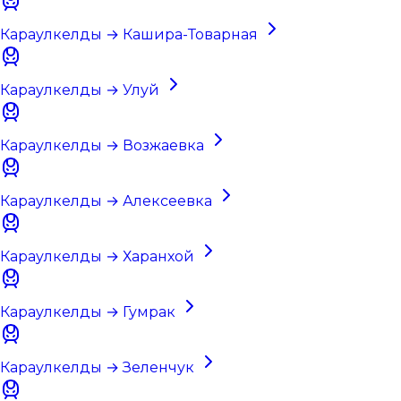
Караулкелды → Кашира-Товарная
Караулкелды → Улуй
Караулкелды → Возжаевка
Караулкелды → Алексеевка
Караулкелды → Харанхой
Караулкелды → Гумрак
Караулкелды → Зеленчук