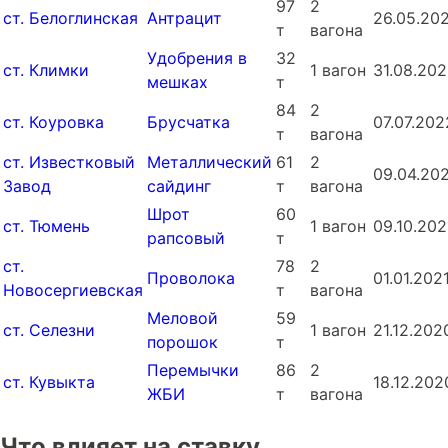
97
2
ст. Белоглинская
Антрацит
26.05.20
т
вагона
Удобрения в
32
ст. Климки
1 вагон
31.08.20
мешках
т
84
2
ст. Коуровка
Брусчатка
07.07.202
т
вагона
ст. Известковый
Металлический
61
2
09.04.20
Завод
сайдинг
т
вагона
Шрот
60
ст. Тюмень
1 вагон
09.10.202
рапсовый
т
ст.
78
2
Проволока
01.01.202
Новосергиевская
т
вагона
Меловой
59
ст. Селезни
1 вагон
21.12.202
порошок
т
Перемычки
86
2
ст. Кувыкта
18.12.202
ЖБИ
т
вагона
Что влияет на ставку