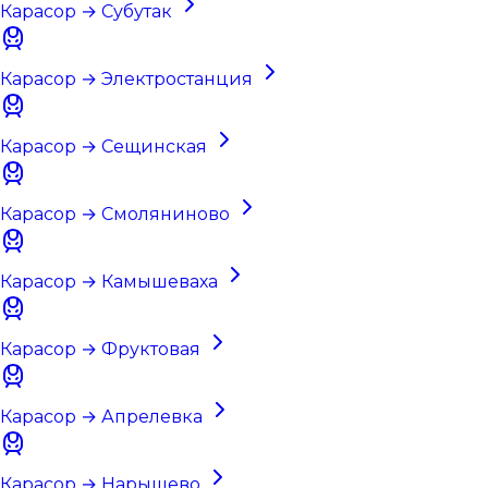
Карасор → Субутак
Карасор → Электростанция
Карасор → Сещинская
Карасор → Смоляниново
Карасор → Камышеваха
Карасор → Фруктовая
Карасор → Апрелевка
Карасор → Нарышево