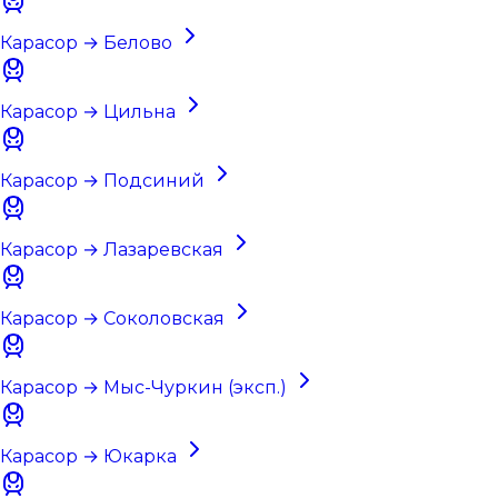
Карасор → Белово
Карасор → Цильна
Карасор → Подсиний
Карасор → Лазаревская
Карасор → Соколовская
Карасор → Мыс-Чуркин (эксп.)
Карасор → Юкарка