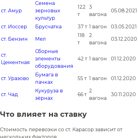
Семена
122
3
ст. Амур
зерновых
05.08.2021
т
вагона
культур
ст. Иоссер
Брусчатка
37 т
1 вагон
03.05.2021
118
2
ст. Бензин
Мел
03.12.2020
т
вагона
Сборные
ст.
элементы
42 т
1 вагон
01.12.2020
Цементная
оборудования
Бумага в
ст. Уразово
55 т
1 вагон
01.12.2020
пачках
Кукуруза в
2
ст. Чад
66 т
30.11.2020
зёрнах
вагона
Что влияет на ставку
Стоимость перевозки со ст. Карасор зависит от
нескольких факторов.