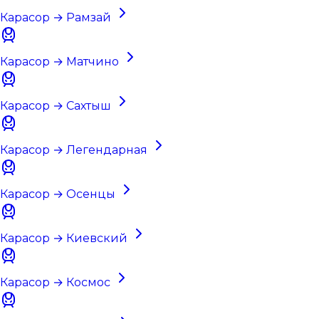
Карасор → Рамзай
Карасор → Матчино
Карасор → Сахтыш
Карасор → Легендарная
Карасор → Осенцы
Карасор → Киевский
Карасор → Космос