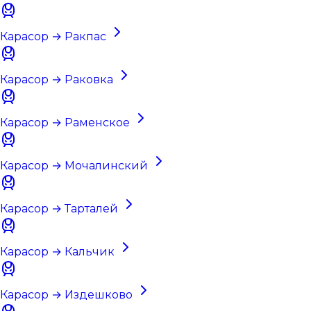
Карасор → Ракпас
Карасор → Раковка
Карасор → Раменское
Карасор → Мочалинский
Карасор → Тарталей
Карасор → Кальчик
Карасор → Издешково