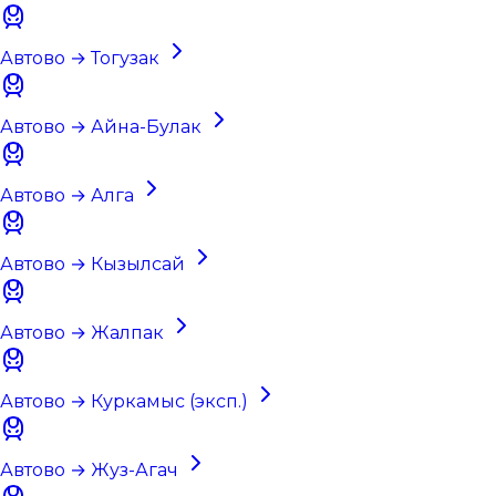
Автово → Тогузак
Автово → Айна-Булак
Автово → Алга
Автово → Кызылсай
Автово → Жалпак
Автово → Куркамыс (эксп.)
Автово → Жуз-Агач