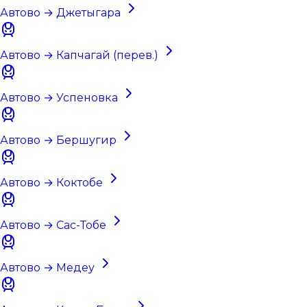
Автово → Джетыгара
Автово → Капчагай (перев.)
Автово → Успеновка
Автово → Бершугир
Автово → Коктобе
Автово → Сас-Тобе
Автово → Медеу