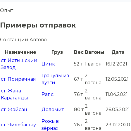
Опыт
Примеры отправок
Со станции Автово
Назначение
Груз
Вес
Вагоны
Дата
ст. Иртышский
Цинк
52 т
1 вагон
16.12.2021
Завод
Гранулы из
2
ст. Приречная
67 т
12.05.2021
лузги
вагона
ст. Жана
2
Рапс
76 т
11.04.2021
Караганды
вагона
2
ст. Жайсан
Доломит
80 т
26.03.2021
вагона
Рожь в
2
ст. Чильбастау
76 т
23.12.2020
зёрнах
вагона