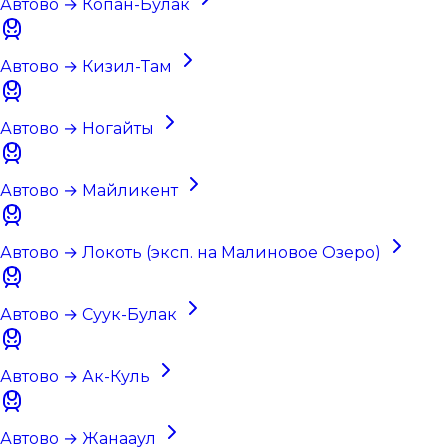
Автово → Копан-Булак
Автово → Кизил-Там
Автово → Ногайты
Автово → Майликент
Автово → Локоть (эксп. на Малиновое Озеро)
Автово → Суук-Булак
Автово → Ак-Куль
Автово → Жанааул