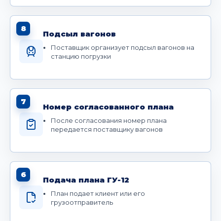
8
Подсыл вагонов
Поставщик организует подсыл вагонов на
станцию погрузки
7
Номер согласованного плана
После согласования номер плана
передается поставщику вагонов
6
Подача плана ГУ-12
План подает клиент или его
грузоотправитель