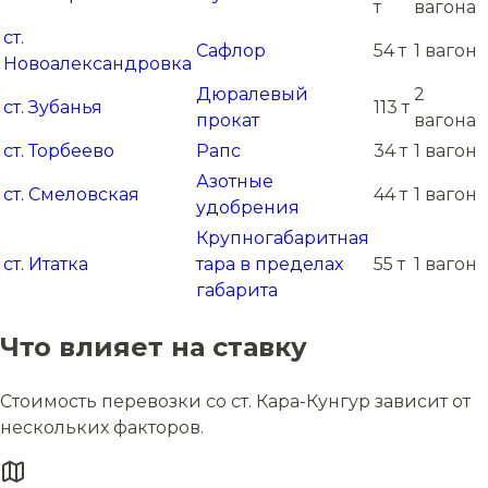
т
вагона
ст.
Сафлор
54 т
1 вагон
Новоалександровка
Дюралевый
2
ст. Зубанья
113 т
прокат
вагона
ст. Торбеево
Рапс
34 т
1 вагон
Азотные
ст. Смеловская
44 т
1 вагон
удобрения
Крупногабаритная
ст. Итатка
тара в пределах
55 т
1 вагон
габарита
Что влияет на ставку
Стоимость перевозки со ст. Кара-Кунгур зависит от
нескольких факторов.