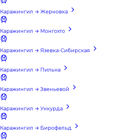
Каражингил → Жерновка
Каражингил → Монгохто
Каражингил → Язевка-Сибирская
Каражингил → Пильна
Каражингил → Звеньевой
Каражингил → Ункурда
Каражингил → Бирофельд