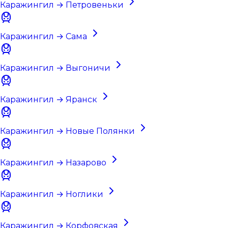
Каражингил → Петровеньки
Каражингил → Сама
Каражингил → Выгоничи
Каражингил → Яранск
Каражингил → Новые Полянки
Каражингил → Назарово
Каражингил → Ноглики
Каражингил → Корфовская