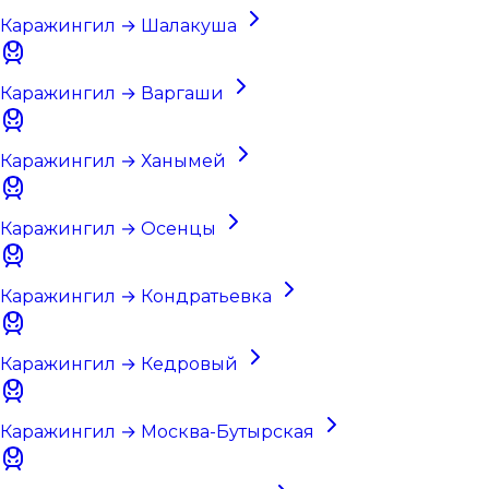
Каражингил → Шалакуша
Каражингил → Варгаши
Каражингил → Ханымей
Каражингил → Осенцы
Каражингил → Кондратьевка
Каражингил → Кедровый
Каражингил → Москва-Бутырская