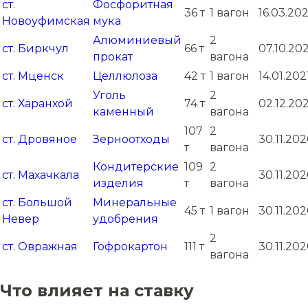
ст.
Фосфоритная
36 т
1 вагон
16.03.20
Новоуфимская
мука
Алюминиевый
2
ст. Биркчул
66 т
07.10.20
прокат
вагона
ст. Мценск
Целлюлоза
42 т
1 вагон
14.01.202
Уголь
2
ст. Харанхой
74 т
02.12.20
каменный
вагона
107
2
ст. Дровяное
Зерноотходы
30.11.20
т
вагона
Кондитерские
109
2
ст. Махачкала
30.11.20
изделия
т
вагона
ст. Большой
Минеральные
45 т
1 вагон
30.11.20
Невер
удобрения
2
ст. Овражная
Гофрокартон
111 т
30.11.20
вагона
Что влияет на ставку