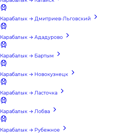
Карабалык → Катайск
Карабалык → Дмитриев-Льговский
Карабалык → Ададурово
Карабалык → Бартым
Карабалык → Новокузнецк
Карабалык → Ласточка
Карабалык → Лобва
Карабалык → Рубежное