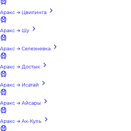
Аракс → Цвилинга
Аракс → Шу
Аракс → Селезневка
Аракс → Достык
Аракс → Исатай
Аракс → Айсары
Аракс → Ак-Куль