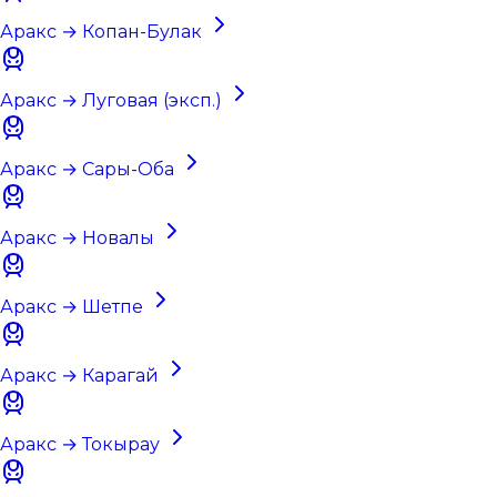
Аракс → Копан-Булак
Аракс → Луговая (эксп.)
Аракс → Сары-Оба
Аракс → Новалы
Аракс → Шетпе
Аракс → Карагай
Аракс → Токырау