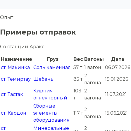
Опыт
Примеры отправок
Со станции Аракс
Назначение
Груз
Вес
Вагоны
Дата
ст. Макинка
Соль каменная
57 т
1 вагон
06.07.2026
2
ст. Темиртау
Щебень
85 т
19.01.2026
вагона
Кирпич
103
2
ст. Тастак
11.07.2021
огнеупорный
т
вагона
Сборные
2
ст. Кардон
элементы
117 т
15.06.2021
вагона
оборудования
ст.
Минеральные
2