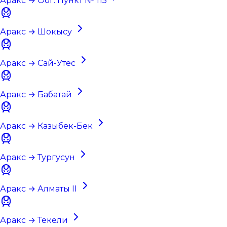
Аракс → Обг. Пункт № 115
Аракс → Шокысу
Аракс → Сай-Утес
Аракс → Бабатай
Аракс → Казыбек-Бек
Аракс → Тургусун
Аракс → Алматы II
Аракс → Текели