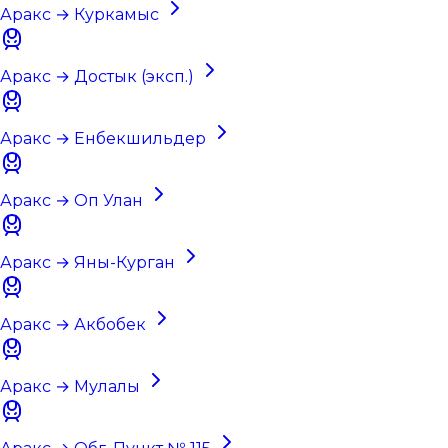
Аракс → Куркамыс
Аракс → Достык (эксп.)
Аракс → Енбекшильдер
Аракс → Оп Улан
Аракс → Яны-Курган
Аракс → Акбобек
Аракс → Мулалы