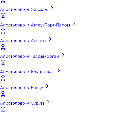
Апостолово → Жосалы
Апостолово → Актау-Порт-Паром
Апостолово → Аспара
Апостолово → Талдыкорган
Апостолово → Кокшетау II
Апостолово → Коксу
Апостолово → Сурум