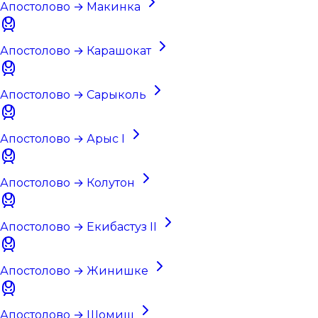
Апостолово → Макинка
Апостолово → Карашокат
Апостолово → Сарыколь
Апостолово → Арыс I
Апостолово → Колутон
Апостолово → Екибастуз II
Апостолово → Жинишке
Апостолово → Шомиш