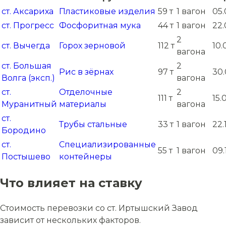
ст. Аксариха
Пластиковые изделия
59 т
1 вагон
05.
ст. Прогресс
Фосфоритная мука
44 т
1 вагон
22.
2
ст. Вычегда
Горох зерновой
112 т
10.
вагона
ст. Большая
2
Рис в зёрнах
97 т
30.
Волга (эксп.)
вагона
ст.
Отделочные
2
111 т
15.
Муранитный
материалы
вагона
ст.
Трубы стальные
33 т
1 вагон
22.
Бородино
ст.
Специализированные
55 т
1 вагон
09.
Постышево
контейнеры
Что влияет на ставку
Стоимость перевозки со ст. Иртышский Завод
зависит от нескольких факторов.