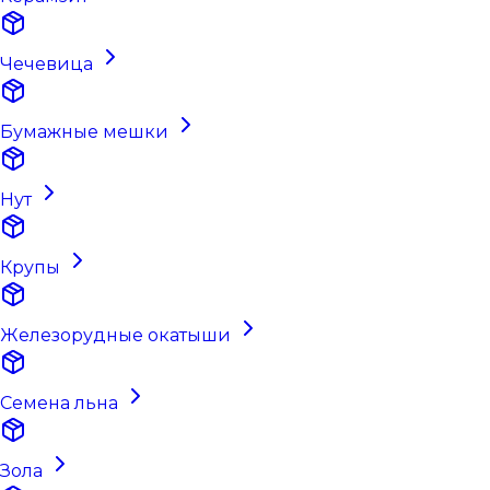
Чечевица
Бумажные мешки
Нут
Крупы
Железорудные окатыши
Семена льна
Зола