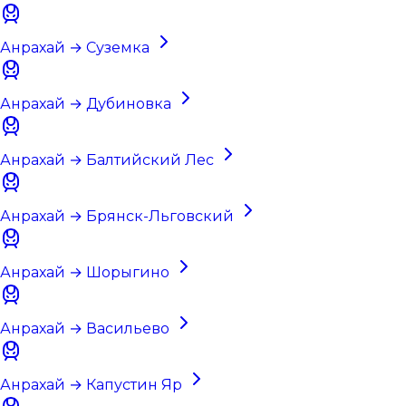
Анрахай → Суземка
Анрахай → Дубиновка
Анрахай → Балтийский Лес
Анрахай → Брянск-Льговский
Анрахай → Шорыгино
Анрахай → Васильево
Анрахай → Капустин Яр