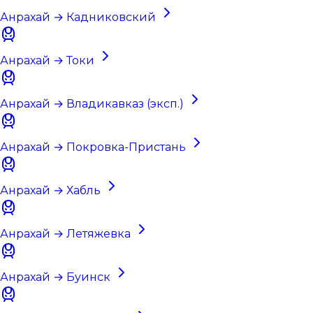
Анрахай → Кадниковский
Анрахай → Токи
Анрахай → Владикавказ (эксп.)
Анрахай → Покровка-Пристань
Анрахай → Хабль
Анрахай → Летяжевка
Анрахай → Буинск