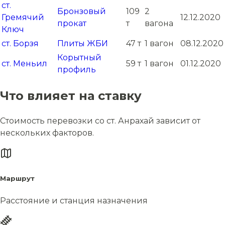
ст.
Бронзовый
109
2
Гремячий
12.12.2020
прокат
т
вагона
Ключ
ст. Борзя
Плиты ЖБИ
47 т
1 вагон
08.12.2020
Корытный
ст. Меньил
59 т
1 вагон
01.12.2020
профиль
Что влияет на ставку
Стоимость перевозки со ст. Анрахай зависит от
нескольких факторов.
Маршрут
Расстояние и станция назначения