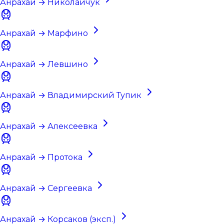
Анрахай → Николайчук
Анрахай → Марфино
Анрахай → Левшино
Анрахай → Владимирский Тупик
Анрахай → Алексеевка
Анрахай → Протока
Анрахай → Сергеевка
Анрахай → Корсаков (эксп.)