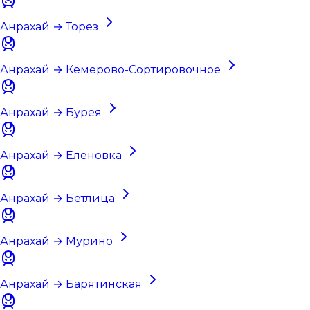
Анрахай → Торез
Анрахай → Кемерово-Сортировочное
Анрахай → Бурея
Анрахай → Еленовка
Анрахай → Бетлица
Анрахай → Мурино
Анрахай → Барятинская