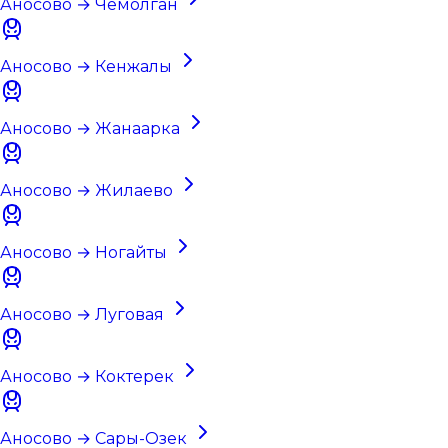
Аносово → Чемолган
Аносово → Кенжалы
Аносово → Жанаарка
Аносово → Жилаево
Аносово → Ногайты
Аносово → Луговая
Аносово → Коктерек
Аносово → Сары-Озек