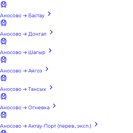
Аносово → Бастау
Аносово → Донгал
Аносово → Шагыр
Аносово → Аягоз
Аносово → Тансык
Аносово → Огневка
Аносово → Актау-Порт (перев., эксп.)