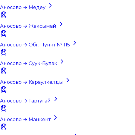
Аносово → Медеу
Аносово → Жаксымай
Аносово → Обг. Пункт № 115
Аносово → Суук-Булак
Аносово → Караулкелды
Аносово → Тартугай
Аносово → Манкент