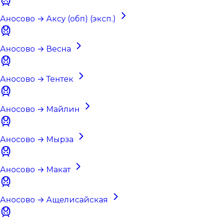
Аносово → Аксу (обп) (эксп.)
Аносово → Весна
Аносово → Тентек
Аносово → Майлин
Аносово → Мырза
Аносово → Макат
Аносово → Ащелисайская