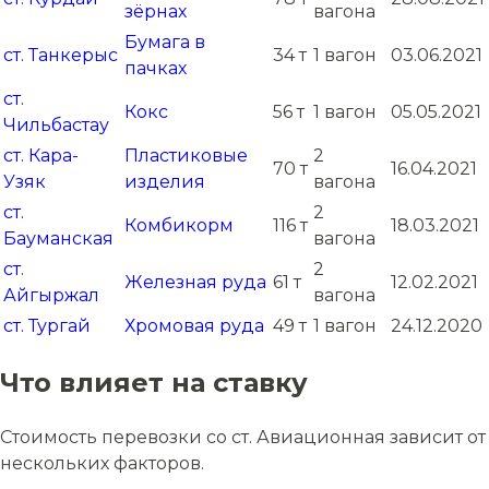
зёрнах
вагона
Бумага в
ст. Танкерыс
34 т
1 вагон
03.06.2021
пачках
ст.
Кокс
56 т
1 вагон
05.05.2021
Чильбастау
ст. Кара-
Пластиковые
2
70 т
16.04.2021
Узяк
изделия
вагона
ст.
2
Комбикорм
116 т
18.03.2021
Бауманская
вагона
ст.
2
Железная руда
61 т
12.02.2021
Айгыржал
вагона
ст. Тургай
Хромовая руда
49 т
1 вагон
24.12.2020
Что влияет на ставку
Стоимость перевозки со ст. Авиационная зависит от
нескольких факторов.