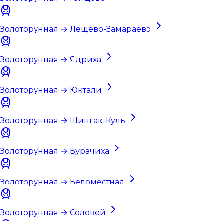
Золоторунная → Лещево-Замараево
Золоторунная → Ядриха
Золоторунная → Юктали
Золоторунная → Шингак-Куль
Золоторунная → Бурачиха
Золоторунная → Беломестная
Золоторунная → Соловей