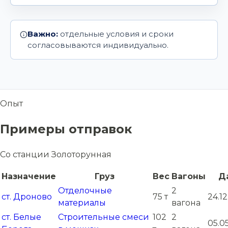
Важно:
отдельные условия и сроки
согласовываются индивидуально.
Опыт
Примеры отправок
Со станции Золоторунная
Назначение
Груз
Вес
Вагоны
Д
Отделочные
2
ст. Дроново
75 т
24.1
материалы
вагона
ст. Белые
Строительные смеси
102
2
05.0