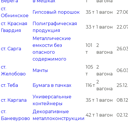
Берега
в мешках
т
вагона
ст.
Гипсовый порошок
35 т
1 вагон
27.0
Обнинское
ст. Красная
Полиграфическая
33 т
1 вагон
22.0
Гвардия
продукция
Металлические
емкости без
101
2
ст. Сарга
26.0
опасного
т
вагона
содержимого
ст.
105
2
Мачты
06.0
Желобово
т
вагона
2
ст. Теба
Бумага в пачках
116 т
25.1
вагона
Универсальные
ст. Каргала
35 т
1 вагон
08.1
контейнеры
ст.
Декоративные
42 т
1 вагон
02.1
Баневурово
металлоконструкции