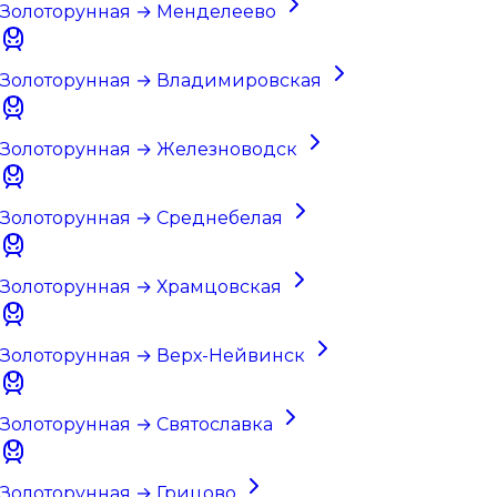
Золоторунная → Менделеево
Золоторунная → Владимировская
Золоторунная → Железноводск
Золоторунная → Среднебелая
Золоторунная → Храмцовская
Золоторунная → Верх-Нейвинск
Золоторунная → Святославка
Золоторунная → Грицово