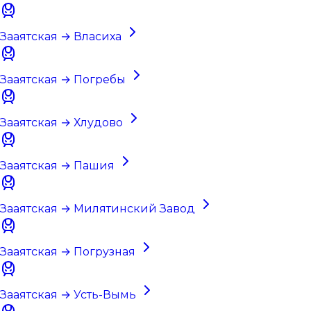
Зааятская → Власиха
Зааятская → Погребы
Зааятская → Хлудово
Зааятская → Пашия
Зааятская → Милятинский Завод
Зааятская → Погрузная
Зааятская → Усть-Вымь