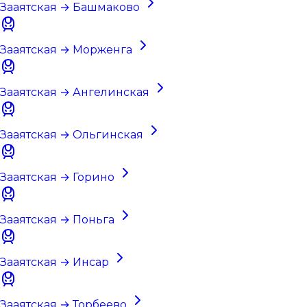
Зааятская → Башмаково
Зааятская → Морженга
Зааятская → Ангелинская
Зааятская → Ольгинская
Зааятская → Горино
Зааятская → Поньга
Зааятская → Инсар
Зааятская → Торбеево