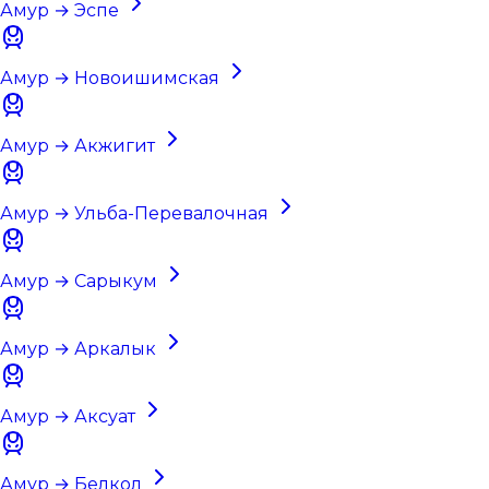
Амур → Эспе
Амур → Новоишимская
Амур → Акжигит
Амур → Ульба-Перевалочная
Амур → Сарыкум
Амур → Аркалык
Амур → Аксуат
Амур → Белкол