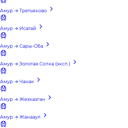
Амур → Третьяково
Амур → Исатай
Амур → Сары-Оба
Амур → Золотая Сопка (эксп.)
Амур → Чанак
Амур → Жезказган
Амур → Жанааул