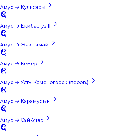
Амур → Кульсары
Амур → Екибастуз II
Амур → Жаксымай
Амур → Кемер
Амур → Усть-Каменогорск (перев.)
Амур → Карамурын
Амур → Сай-Утес