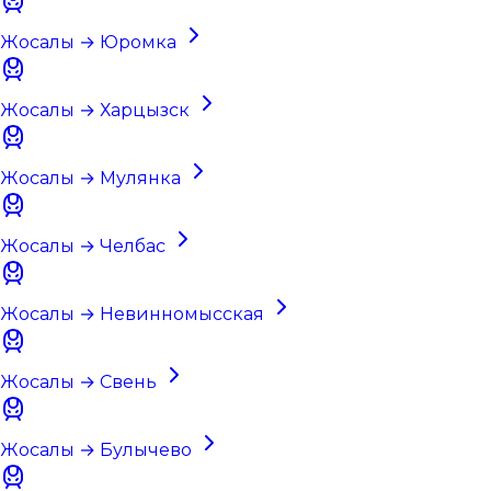
Жосалы → Юромка
Жосалы → Харцызск
Жосалы → Мулянка
Жосалы → Челбас
Жосалы → Невинномысская
Жосалы → Свень
Жосалы → Булычево