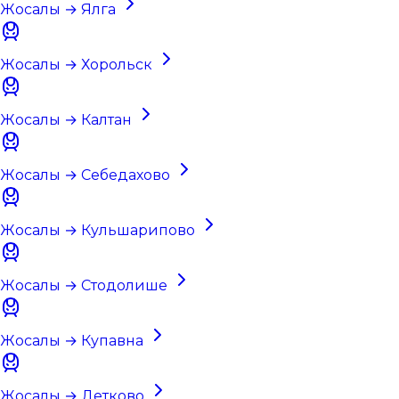
Жосалы → Ялга
Жосалы → Хорольск
Жосалы → Калтан
Жосалы → Себедахово
Жосалы → Кульшарипово
Жосалы → Стодолише
Жосалы → Купавна
Жосалы → Детково