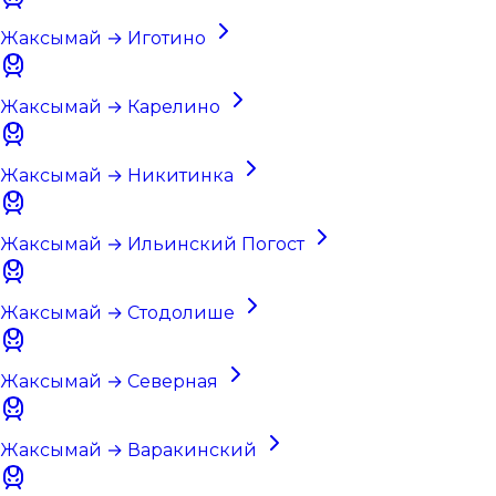
Жаксымай → Иготино
Жаксымай → Карелино
Жаксымай → Никитинка
Жаксымай → Ильинский Погост
Жаксымай → Стодолише
Жаксымай → Северная
Жаксымай → Варакинский