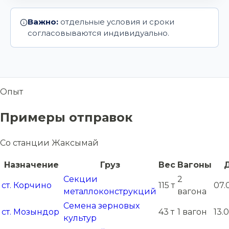
Важно:
отдельные условия и сроки
согласовываются индивидуально.
Опыт
Примеры отправок
Со станции Жаксымай
Назначение
Груз
Вес
Вагоны
Секции
2
ст. Корчино
115 т
07.
металлоконструкций
вагона
Семена зерновых
ст. Мозындор
43 т
1 вагон
13.
культур