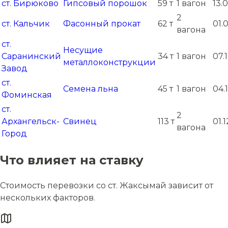
ст. Бирюково
Гипсовый порошок
59 т
1 вагон
13.
2
ст. Кальчик
Фасонный прокат
62 т
01.
вагона
ст.
Несущие
Саранинский
34 т
1 вагон
07.
металлоконструкции
Завод
ст.
Семена льна
45 т
1 вагон
04.
Фоминская
ст.
2
Архангельск-
Свинец
113 т
01.
вагона
Город
Что влияет на ставку
Стоимость перевозки со ст. Жаксымай зависит от
нескольких факторов.