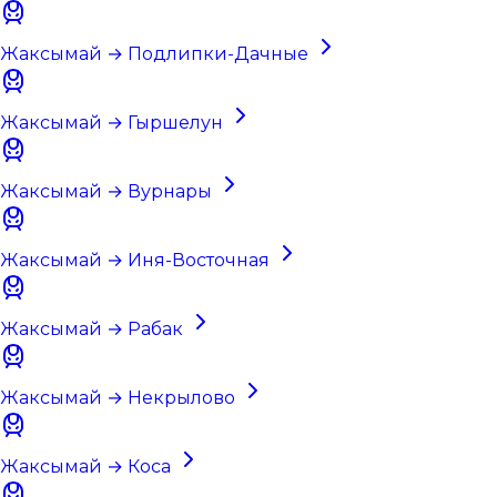
Жаксымай → Подлипки-Дачные
Жаксымай → Гыршелун
Жаксымай → Вурнары
Жаксымай → Иня-Восточная
Жаксымай → Рабак
Жаксымай → Некрылово
Жаксымай → Коса