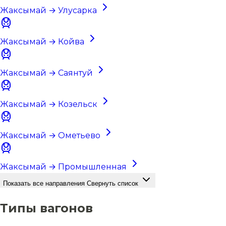
Жаксымай → Улусарка
Жаксымай → Койва
Жаксымай → Саянтуй
Жаксымай → Козельск
Жаксымай → Ометьево
Жаксымай → Промышленная
Показать все направления
Свернуть список
Типы вагонов