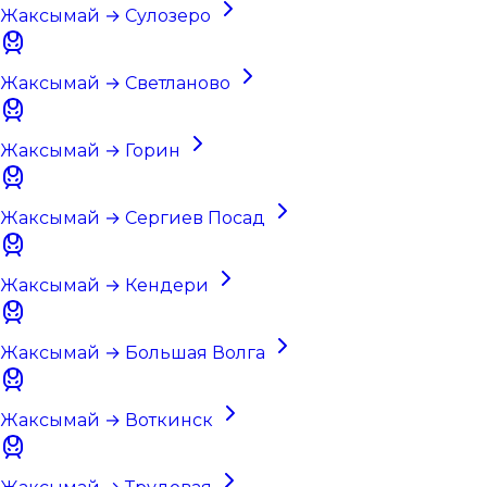
Жаксымай → Сулозеро
Жаксымай → Светланово
Жаксымай → Горин
Жаксымай → Сергиев Посад
Жаксымай → Кендери
Жаксымай → Большая Волга
Жаксымай → Воткинск