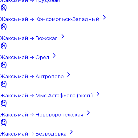
Жаксымай → Трудовая
Жаксымай → Комсомольск-Западный
Жаксымай → Вожская
Жаксымай → Орел
Жаксымай → Антропово
Жаксымай → Мыс Астафьева (эксп.)
Жаксымай → Нововоронежская
Жаксымай → Безводовка