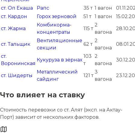
ст. Оп Екаша
Рапс
35 т
1 вагон
01.11.20
ст. Кардон
Горох зерновой
51 т
1 вагон
15.02.2
Комбикорма-
2
ст. Жарма
115 т
28.10.2
концентраты
вагона
Вентиляционные
2
ст. Тальщик
62 т
08.01.2
секции
вагона
ст.
103
2
Кукуруза в зёрнах
30.12.2
Воронинская
т
вагона
Металлический
3
ст. Шидерты
121 т
23.12.2
сайдинг
вагона
Что влияет на ставку
Стоимость перевозки со ст. Алят (эксп. на Актау-
Порт) зависит от нескольких факторов.