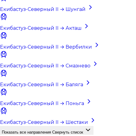
Екибастуз-Северный II → Шунгай
Екибастуз-Северный II → Акташ
Екибастуз-Северный II → Вербилки
Екибастуз-Северный II → Смазнево
Екибастуз-Северный II → Баляга
Екибастуз-Северный II → Поньга
Екибастуз-Северный II → Шестаки
Показать все направления
Свернуть список