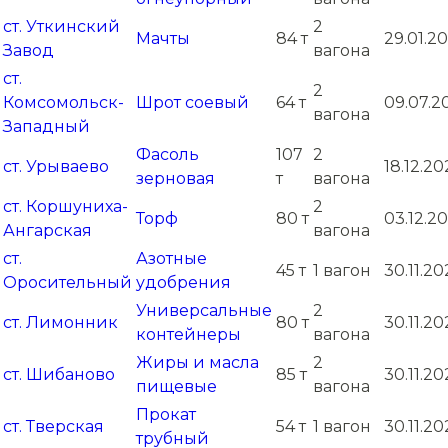
ст. Уткинский
2
Мачты
84 т
29.01.2
Завод
вагона
ст.
2
Комсомольск-
Шрот соевый
64 т
09.07.2
вагона
Западный
Фасоль
107
2
ст. Урываево
18.12.2
зерновая
т
вагона
ст. Коршуниха-
2
Торф
80 т
03.12.2
Ангарская
вагона
ст.
Азотные
45 т
1 вагон
30.11.2
Оросительный
удобрения
Универсальные
2
ст. Лимонник
80 т
30.11.2
контейнеры
вагона
Жиры и масла
2
ст. Шибаново
85 т
30.11.2
пищевые
вагона
Прокат
ст. Тверская
54 т
1 вагон
30.11.2
трубный