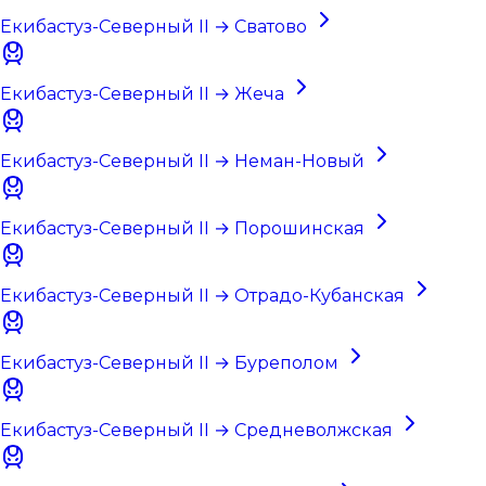
Екибастуз-Северный II → Сватово
Екибастуз-Северный II → Жеча
Екибастуз-Северный II → Неман-Новый
Екибастуз-Северный II → Порошинская
Екибастуз-Северный II → Отрадо-Кубанская
Екибастуз-Северный II → Буреполом
Екибастуз-Северный II → Средневолжская