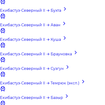
Екибастуз-Северный II → Бухта
Екибастуз-Северный II → Аван
Екибастуз-Северный II → Куша
Екибастуз-Северный II → Брауновка
Екибастуз-Северный II → Сузгун
Екибастуз-Северный II → Темрюк (эксп.)
Екибастуз-Северный II → Базыр