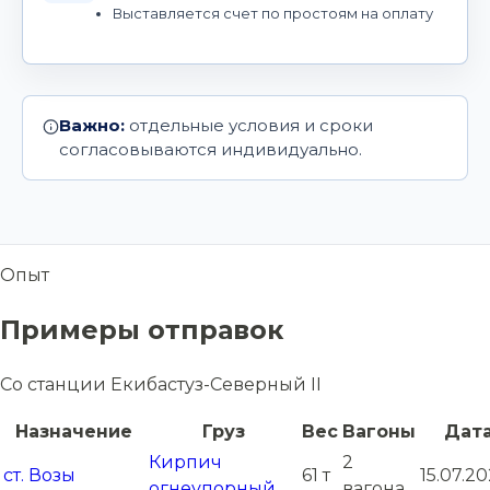
Выставляется счет по простоям на оплату
Важно:
отдельные условия и сроки
согласовываются индивидуально.
Опыт
Примеры отправок
Со станции Екибастуз-Северный II
Назначение
Груз
Вес
Вагоны
Дат
Кирпич
2
ст. Возы
61 т
15.07.2
огнеупорный
вагона