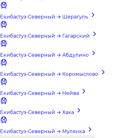
Екибастуз-Северный → Шерагуль
Екибастуз-Северный → Гагарский
Екибастуз-Северный → Абдулино
Екибастуз-Северный → Коромыслово
Екибастуз-Северный → Нейва
Екибастуз-Северный → Хака
Екибастуз-Северный → Мулянка