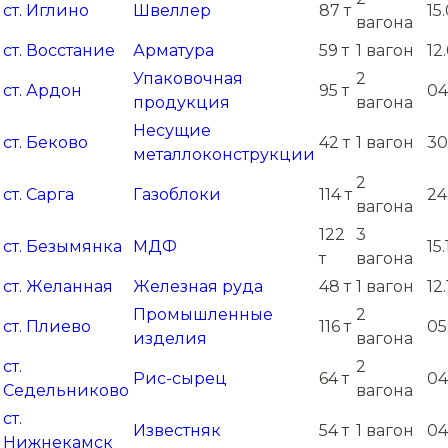
ст. Иглино
Швеллер
87 т
15
вагона
ст. Восстание
Арматура
59 т
1 вагон
12
Упаковочная
2
ст. Ардон
95 т
04
продукция
вагона
Несущие
ст. Беково
42 т
1 вагон
30
металлоконструкции
2
ст. Сарга
Газоблоки
114 т
24
вагона
122
3
ст. Безымянка
МДФ
15
т
вагона
ст. Желанная
Железная руда
48 т
1 вагон
12
Промышленные
2
ст. Плиево
116 т
05
изделия
вагона
ст.
2
Рис-сырец
64 т
04
Седельниково
вагона
ст.
Известняк
54 т
1 вагон
04
Нижнекамск