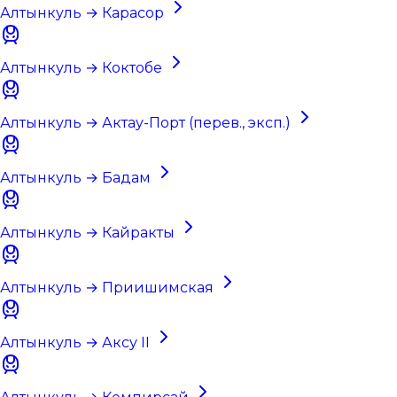
Алтынкуль → Карасор
Алтынкуль → Коктобе
Алтынкуль → Актау-Порт (перев., эксп.)
Алтынкуль → Бадам
Алтынкуль → Кайракты
Алтынкуль → Приишимская
Алтынкуль → Аксу II