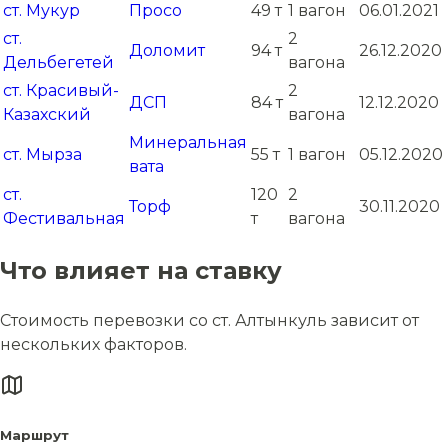
ст. Мукур
Просо
49 т
1 вагон
06.01.2021
ст.
2
Доломит
94 т
26.12.2020
Дельбегетей
вагона
ст. Красивый-
2
ДСП
84 т
12.12.2020
Казахский
вагона
Минеральная
ст. Мырза
55 т
1 вагон
05.12.2020
вата
ст.
120
2
Торф
30.11.2020
Фестивальная
т
вагона
Что влияет на ставку
Стоимость перевозки со ст. Алтынкуль зависит от
нескольких факторов.
Маршрут