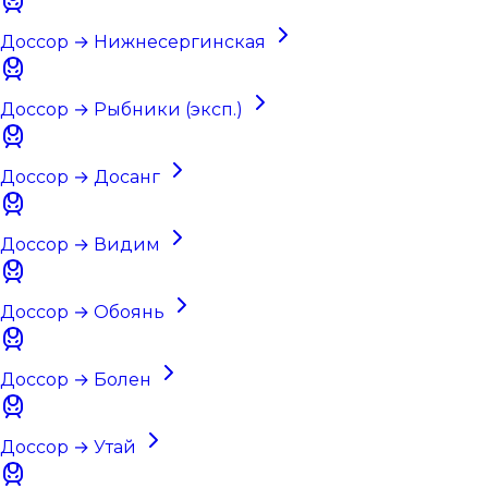
Доссор → Нижнесергинская
Доссор → Рыбники (эксп.)
Доссор → Досанг
Доссор → Видим
Доссор → Обоянь
Доссор → Болен
Доссор → Утай