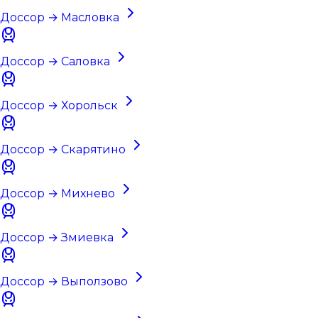
Доссор → Масловка
Доссор → Саловка
Доссор → Хорольск
Доссор → Скарятино
Доссор → Михнево
Доссор → Змиевка
Доссор → Выползово