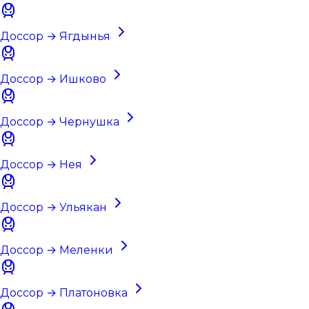
Доссор → Ягдынья
Доссор → Ишково
Доссор → Чернушка
Доссор → Нея
Доссор → Ульякан
Доссор → Меленки
Доссор → Платоновка