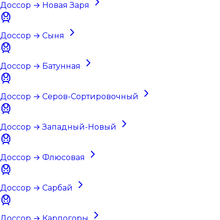
Доссор → Новая Заря
Доссор → Сыня
Доссор → Батунная
Доссор → Серов-Сортировочный
Доссор → Западный-Новый
Доссор → Флюсовая
Доссор → Сарбай
Доссор → Карпогоры