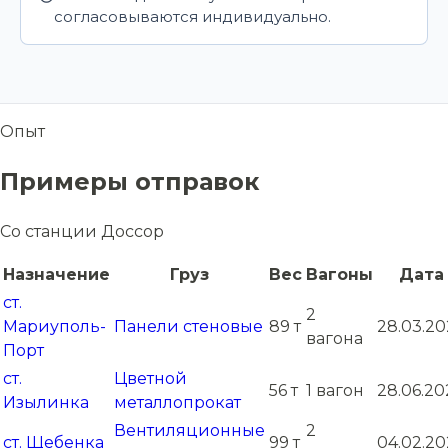
согласовываются индивидуально.
Опыт
Примеры отправок
Со станции Доссор
Назначение
Груз
Вес
Вагоны
Дата
ст.
2
Мариуполь-
Панели стеновые
89 т
28.03.2
вагона
Порт
ст.
Цветной
56 т
1 вагон
28.06.20
Изылинка
металлопрокат
Вентиляционные
2
ст. Щебенка
99 т
04.02.20