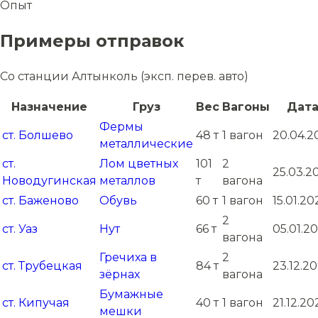
Опыт
Примеры отправок
Со станции Алтынколь (эксп. перев. авто)
Назначение
Груз
Вес
Вагоны
Дат
Фермы
ст. Болшево
48 т
1 вагон
20.04.2
металлические
ст.
Лом цветных
101
2
25.03.2
Новодугинская
металлов
т
вагона
ст. Баженово
Обувь
60 т
1 вагон
15.01.20
2
ст. Уаз
Нут
66 т
05.01.20
вагона
Гречиха в
2
ст. Трубецкая
84 т
23.12.2
зёрнах
вагона
Бумажные
ст. Кипучая
40 т
1 вагон
21.12.20
мешки