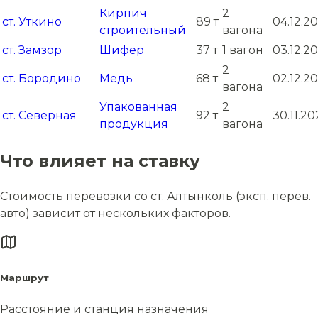
Кирпич
2
ст. Уткино
89 т
04.12.2
строительный
вагона
ст. Замзор
Шифер
37 т
1 вагон
03.12.2
2
ст. Бородино
Медь
68 т
02.12.2
вагона
Упакованная
2
ст. Северная
92 т
30.11.2
продукция
вагона
Что влияет на ставку
Стоимость перевозки со ст. Алтынколь (эксп. перев.
авто) зависит от нескольких факторов.
Маршрут
Расстояние и станция назначения