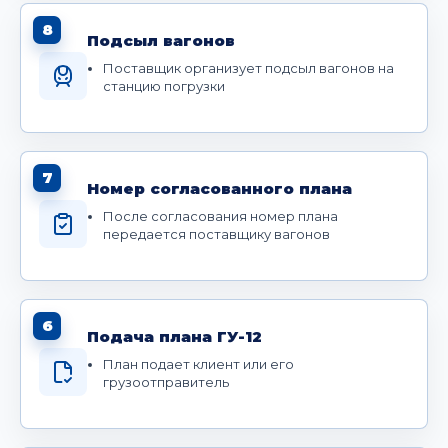
8
Подсыл вагонов
Поставщик организует подсыл вагонов на
станцию погрузки
7
Номер согласованного плана
После согласования номер плана
передается поставщику вагонов
6
Подача плана ГУ-12
План подает клиент или его
грузоотправитель