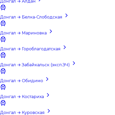
Донгал → Алдан
Донгал → Белка-Слободская
Донгал → Мариновка
Донгал → Гороблагодатская
Донгал → Забайкальск (эксп.ЗЧ)
Донгал → Обидимо
Донгал → Костариха
Донгал → Куровская