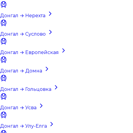
Донгал → Нерехта
Донгал → Суслово
Донгал → Европейская
Донгал → Домна
Донгал → Гольцовка
Донгал → Усва
Донгал → Улу-Елга