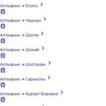
Алтыарык → Есиль
Алтыарык → Чашкан
Алтыарык → Шетпе
Алтыарык → Шокай
Алтыарык → Шоптыхак
Алтыарык → Сарыколь
Алтыарык → Курорт-Боровое