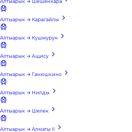
Алтыарык → Шешенкара
Алтыарык → Карагайлы
Алтыарык → Кушмурун
Алтыарык → Ащису
Алтыарык → Ганюшкино
Алтыарык → Нилды
Алтыарык → Шелек
Алтыарык → Алматы II