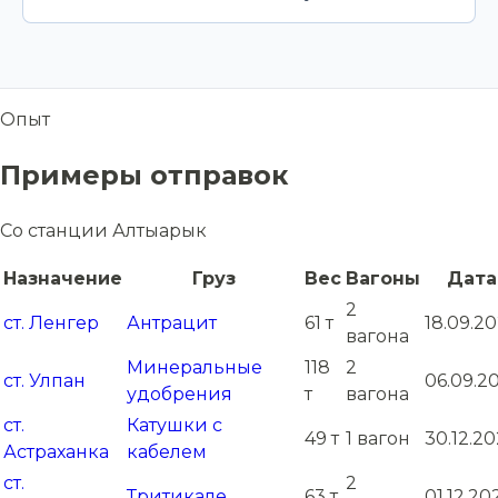
Опыт
Примеры отправок
Со станции Алтыарык
Назначение
Груз
Вес
Вагоны
Дата
2
ст. Ленгер
Антрацит
61 т
18.09.2
вагона
Минеральные
118
2
ст. Улпан
06.09.2
удобрения
т
вагона
ст.
Катушки с
49 т
1 вагон
30.12.2
Астраханка
кабелем
ст.
2
Тритикале
63 т
01.12.20