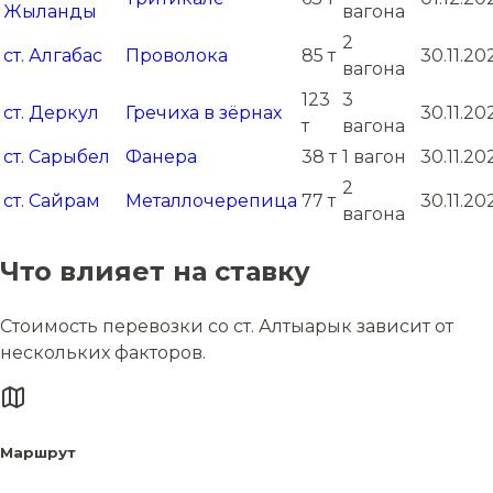
Жыланды
вагона
2
ст. Алгабас
Проволока
85 т
30.11.20
вагона
123
3
ст. Деркул
Гречиха в зёрнах
30.11.20
т
вагона
ст. Сарыбел
Фанера
38 т
1 вагон
30.11.20
2
ст. Сайрам
Металлочерепица
77 т
30.11.20
вагона
Что влияет на ставку
Стоимость перевозки со ст. Алтыарык зависит от
нескольких факторов.
Маршрут