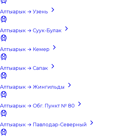
Алтыарык → Узень
Алтыарык → Суук-Булак
Алтыарык → Кемер
Алтыарык → Сапак
Алтыарык → Жингильды
Алтыарык → Обг. Пункт № 80
Алтыарык → Павлодар-Северный