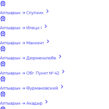
Алтыарык → Спутник
Алтыарык → Илецк I
Алтыарык → Манкент
Алтыарык → Дюрменьтюбе
Алтыарык → Обг. Пункт № 42
Алтыарык → Фурмановский
Алтыарык → Акадыр