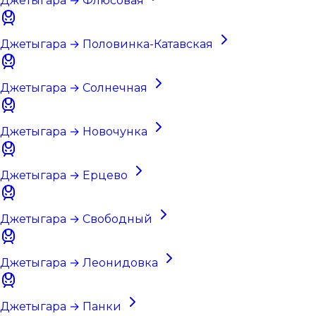
Джетыгара → Флюсовая
Джетыгара → Половинка-Катавская
Джетыгара → Солнечная
Джетыгара → Новочунка
Джетыгара → Ерцево
Джетыгара → Свободный
Джетыгара → Леонидовка
Джетыгара → Панки