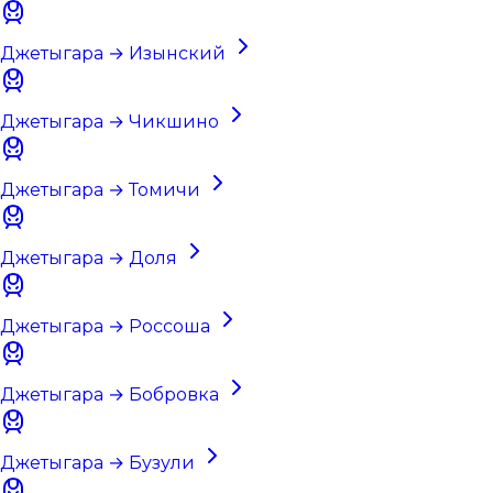
Джетыгара → Изынский
Джетыгара → Чикшино
Джетыгара → Томичи
Джетыгара → Доля
Джетыгара → Россоша
Джетыгара → Бобровка
Джетыгара → Бузули