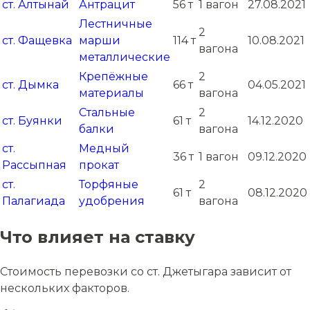
ст. Алтынай
Антрацит
56 т
1 вагон
27.08.2021
Лестничные
2
ст. Фащевка
марши
114 т
10.08.2021
вагона
металлические
Крепёжные
2
ст. Дымка
66 т
04.05.2021
материалы
вагона
Стальные
2
ст. Буянки
61 т
14.12.2020
балки
вагона
ст.
Медный
36 т
1 вагон
09.12.2020
Рассыпная
прокат
ст.
Торфяные
2
61 т
08.12.2020
Палагиада
удобрения
вагона
Что влияет на ставку
Стоимость перевозки со ст. Джетыгара зависит от
нескольких факторов.