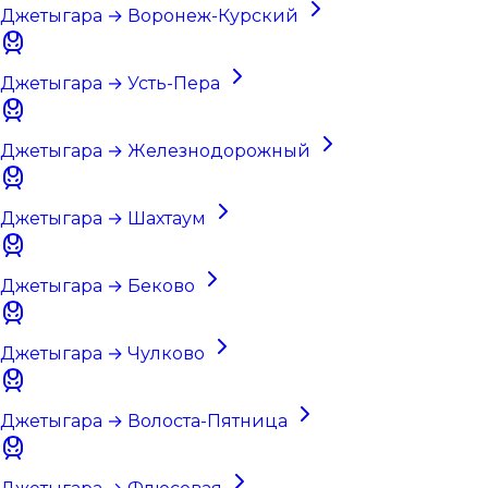
Джетыгара → Воронеж-Курский
Джетыгара → Усть-Пера
Джетыгара → Железнодорожный
Джетыгара → Шахтаум
Джетыгара → Беково
Джетыгара → Чулково
Джетыгара → Волоста-Пятница