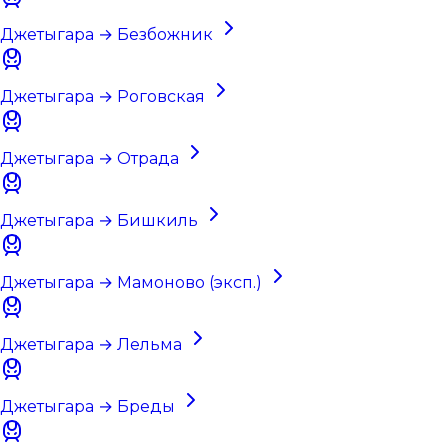
Джетыгара → Безбожник
Джетыгара → Роговская
Джетыгара → Отрада
Джетыгара → Бишкиль
Джетыгара → Мамоново (эксп.)
Джетыгара → Лельма
Джетыгара → Бреды