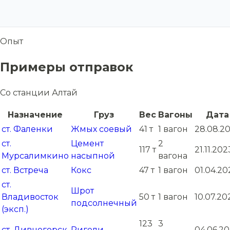
Опыт
Примеры отправок
Со станции Алтай
Назначение
Груз
Вес
Вагоны
Дата
ст. Фаленки
Жмых соевый
41 т
1 вагон
28.08.2
ст.
Цемент
2
117 т
21.11.202
Мурсалимкино
насыпной
вагона
ст. Встреча
Кокс
47 т
1 вагон
01.04.20
ст.
Шрот
Владивосток
50 т
1 вагон
10.07.20
подсолнечный
(эксп.)
123
3
ст. Дивногорск
Ригели
04.06.20