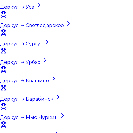
Деркул → Уса
Деркул → Светлодарское
Деркул → Сургут
Деркул → Урбах
Деркул → Квашино
Деркул → Барабинск
Деркул → Мыс-Чуркин