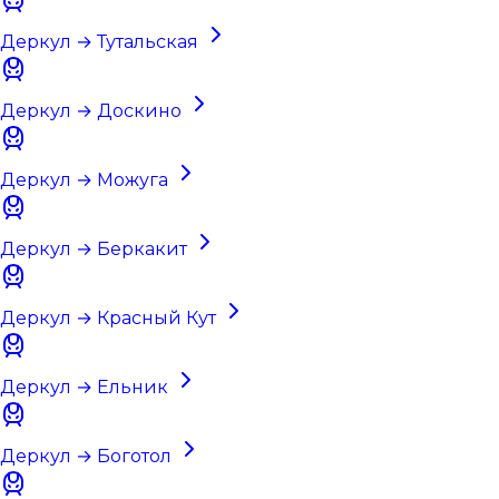
Деркул → Тутальская
Деркул → Доскино
Деркул → Можуга
Деркул → Беркакит
Деркул → Красный Кут
Деркул → Ельник
Деркул → Боготол