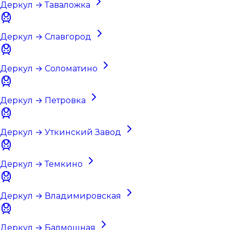
Деркул → Таваложка
Деркул → Славгород
Деркул → Соломатино
Деркул → Петровка
Деркул → Уткинский Завод
Деркул → Темкино
Деркул → Владимировская
Деркул → Балмошная