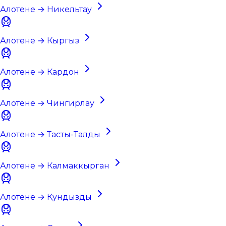
Алотене → Никельтау
Алотене → Кыргыз
Алотене → Кардон
Алотене → Чингирлау
Алотене → Тасты-Талды
Алотене → Калмаккырган
Алотене → Кундызды