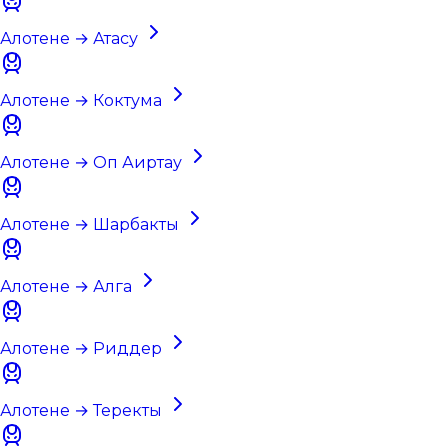
Алотене → Атасу
Алотене → Коктума
Алотене → Оп Аиртау
Алотене → Шарбакты
Алотене → Алга
Алотене → Риддер
Алотене → Теректы