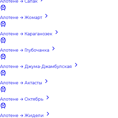
Алотене → Сапак
Алотене → Жомарт
Алотене → Караганозек
Алотене → Глубочанка
Алотене → Джума-Джамбулская
Алотене → Актасты
Алотене → Октябрь
Алотене → Жидели