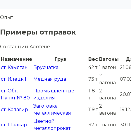
Опыт
Примеры отправок
Со станции Алотене
Назначение
Груз
Вес
Вагоны
Д
ст. Кзылтан
Брусчатка
42 т
1 вагон
21.0
2
ст. Илецк I
Медная руда
73 т
07.0
вагона
ст. Обг.
Промышленные
118
2
20.0
Пункт № 80
изделия
т
вагона
Заготовка
2
ст. Калагир
119 т
19.1
металлическая
вагона
Цветной
ст. Шалкар
32 т
1 вагон
30.1
металлопрокат