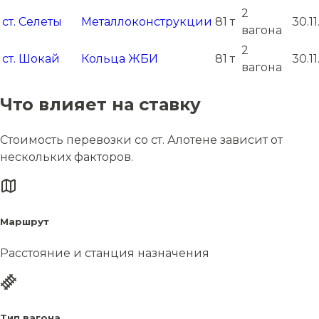
2
ст. Селеты
Металлоконструкции
81 т
30.1
вагона
2
ст. Шокай
Кольца ЖБИ
81 т
30.1
вагона
Что влияет на ставку
Стоимость перевозки со ст. Алотене зависит от
нескольких факторов.
Маршрут
Расстояние и станция назначения
Тип вагона