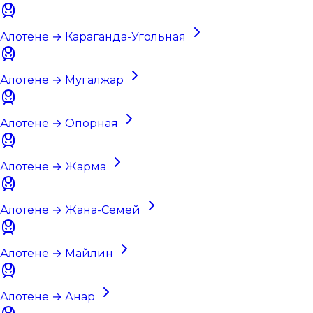
Алотене → Караганда-Угольная
Алотене → Мугалжар
Алотене → Опорная
Алотене → Жарма
Алотене → Жана-Семей
Алотене → Майлин
Алотене → Анар