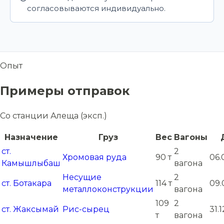
согласовываются индивидуально.
Опыт
Примеры отправок
Со станции Алеща (эксп.)
Назначение
Груз
Вес
Вагоны
ст.
2
Хромовая руда
90 т
06.
Камышлыбаш
вагона
Несущие
2
ст. Ботакара
114 т
09.
металлоконструкции
вагона
109
2
ст. Жаксымай
Рис-сырец
31.
т
вагона