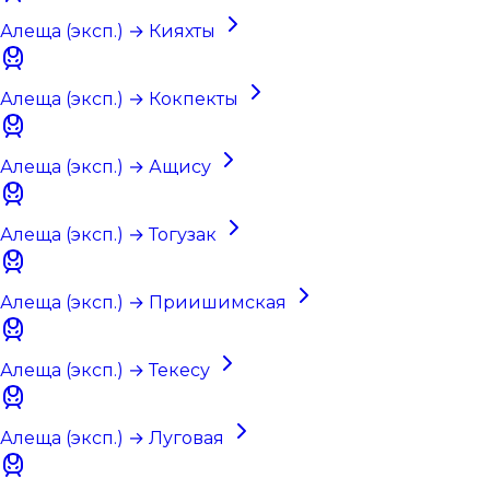
Алеща (эксп.) → Кияхты
Алеща (эксп.) → Кокпекты
Алеща (эксп.) → Ащису
Алеща (эксп.) → Тогузак
Алеща (эксп.) → Приишимская
Алеща (эксп.) → Текесу
Алеща (эксп.) → Луговая