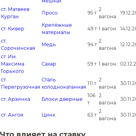
мешках
ст. Матвеев
2
Просо
95 т
19.12.
Курган
вагона
Крепёжные
ст. Кивер
49 т
1 вагон
14.12.
материалы
ст.
2
Медь
94 т
12.12.
Сорочинская
вагона
ст. Им.
Максима
Сахар
59 т
1 вагон
02.12.
Горького
ст.
Сталь
2
111 т
30.11.
Перегрузочная
холоднокатанная
вагона
106
2
ст. Арзинка
Блоки дверные
30.11.
т
вагона
2
ст. Ангоя
Цинк
63 т
30.11.
вагона
Что влияет на ставку