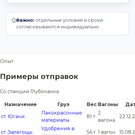
Важно:
отдельные условия и сроки
согласовываются индивидуально.
Опыт
Примеры отправок
Со станции Глубочанка
Назначение
Груз
Вес
Вагоны
Да
Лакокрасочные
2
ст. Югачи
81 т
22.12.
материалы
вагона
Удобрения в
ст. Залегощь
56 т
1 вагон
15.08.