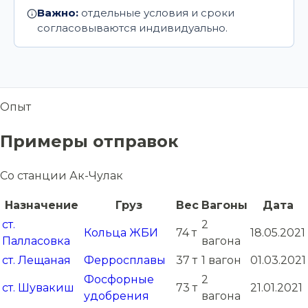
Важно:
отдельные условия и сроки
согласовываются индивидуально.
Опыт
Примеры отправок
Со станции Ак-Чулак
Назначение
Груз
Вес
Вагоны
Дата
ст.
2
Кольца ЖБИ
74 т
18.05.2021
Палласовка
вагона
ст. Лещаная
Ферросплавы
37 т
1 вагон
01.03.2021
Фосфорные
2
ст. Шувакиш
73 т
21.01.2021
удобрения
вагона