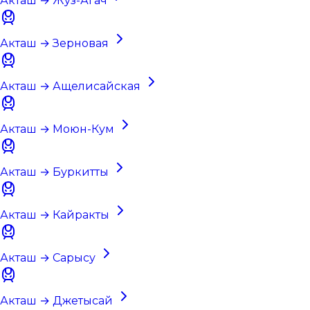
Акташ → Жуз-Агач
Акташ → Зерновая
Акташ → Ащелисайская
Акташ → Моюн-Кум
Акташ → Буркитты
Акташ → Кайракты
Акташ → Сарысу
Акташ → Джетысай