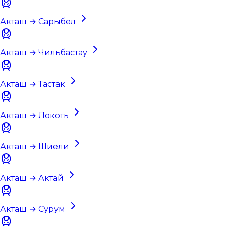
Акташ → Сарыбел
Акташ → Чильбастау
Акташ → Тастак
Акташ → Локоть
Акташ → Шиели
Акташ → Актай
Акташ → Сурум