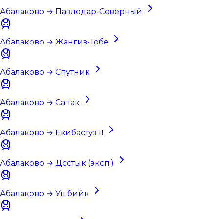
Абалаково → Павлодар-Северный
Абалаково → Жангиз-Тобе
Абалаково → Спутник
Абалаково → Сапак
Абалаково → Екибастуз II
Абалаково → Достык (эксп.)
Абалаково → Ушбийк