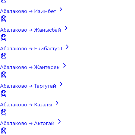
Абалаково → Изимбет
Абалаково → Жанысбай
Абалаково → Екибастуз I
Абалаково → Жантерек
Абалаково → Тартугай
Абалаково → Казалы
Абалаково → Актогай