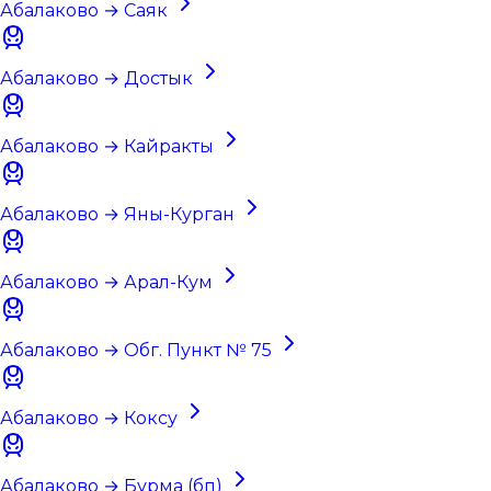
Абалаково → Саяк
Абалаково → Достык
Абалаково → Кайракты
Абалаково → Яны-Курган
Абалаково → Арал-Кум
Абалаково → Обг. Пункт № 75
Абалаково → Коксу
Абалаково → Бурма (бп)