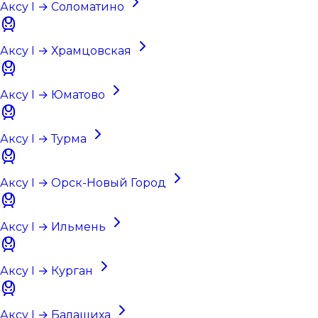
Аксу I → Соломатино
Аксу I → Храмцовская
Аксу I → Юматово
Аксу I → Турма
Аксу I → Орск-Новый Город
Аксу I → Ильмень
Аксу I → Курган
Аксу I → Балашиха