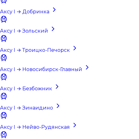
Аксу I → Добринка
Аксу I → Зольский
Аксу I → Троицко-Печорск
Аксу I → Новосибирск-Главный
Аксу I → Безбожник
Аксу I → Зинаидино
Аксу I → Нейво-Рудянская