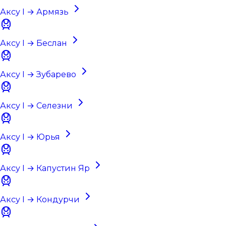
Аксу I → Армязь
Аксу I → Беслан
Аксу I → Зубарево
Аксу I → Селезни
Аксу I → Юрья
Аксу I → Капустин Яр
Аксу I → Кондурчи