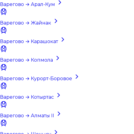
Варегово → Арал-Кум
Варегово → Жайнак
Варегово → Карашокат
Варегово → Копмола
Варегово → Курорт-Боровое
Варегово → Котыртас
Варегово → Алматы II