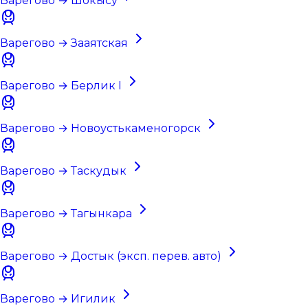
Варегово → Шокысу
Варегово → Зааятская
Варегово → Берлик I
Варегово → Новоустькаменогорск
Варегово → Таскудык
Варегово → Тагынкара
Варегово → Достык (эксп. перев. авто)
Варегово → Игилик