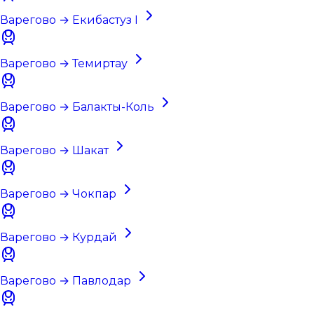
Варегово → Екибастуз I
Варегово → Темиртау
Варегово → Балакты-Коль
Варегово → Шакат
Варегово → Чокпар
Варегово → Курдай
Варегово → Павлодар