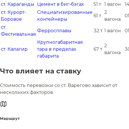
ст. Караганды
Цемент в биг-бэгах
51 т
1 вагон
1
ст. Курорт-
Специализированные
2
61 т
0
Боровое
контейнеры
вагона
ст.
Ферросплавы
32 т
1 вагон
0
Фестивальная
Крупногабаритная
2
ст. Калагир
тара в пределах
67 т
3
вагона
габарита
Что влияет на ставку
Стоимость перевозки со ст. Варегово зависит от
нескольких факторов.
Маршрут