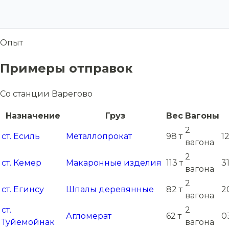
Опыт
Примеры отправок
Со станции Варегово
Назначение
Груз
Вес
Вагоны
2
ст. Есиль
Металлопрокат
98 т
1
вагона
2
ст. Кемер
Макаронные изделия
113 т
3
вагона
2
ст. Егинсу
Шпалы деревянные
82 т
2
вагона
ст.
2
Агломерат
62 т
0
Туйемойнак
вагона