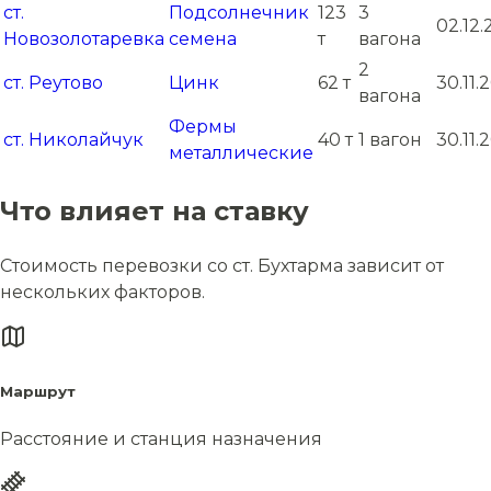
ст.
Подсолнечник
123
3
02.12
Новозолотаревка
семена
т
вагона
2
ст. Реутово
Цинк
62 т
30.11.
вагона
Фермы
ст. Николайчук
40 т
1 вагон
30.11.
металлические
Что влияет на ставку
Стоимость перевозки со ст. Бухтарма зависит от
нескольких факторов.
Маршрут
Расстояние и станция назначения