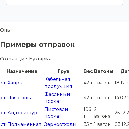
Опыт
Примеры отправок
Со станции Бухтарма
Назначение
Груз
Вес
Вагоны
Да
Кабельная
ст. Хапры
42 т
1 вагон
18.12.
продукция
Фасонный
ст. Палатовка
42 т
1 вагон
14.02
прокат
Листовой
106
2
ст. Андрейшур
25.12.
прокат
т
вагона
ст. Подкаменная
Зерноотходы
35 т
1 вагон
03.12