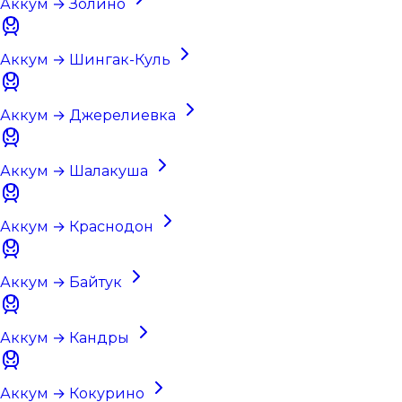
Аккум → Золино
Аккум → Шингак-Куль
Аккум → Джерелиевка
Аккум → Шалакуша
Аккум → Краснодон
Аккум → Байтук
Аккум → Кандры
Аккум → Кокурино