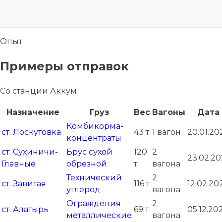
Опыт
Примеры отправок
Со станции Аккум
Назначение
Груз
Вес
Вагоны
Дата
Комбикорма-
ст. Лоскутовка
43 т
1 вагон
20.01.20
концентраты
ст. Сухиничи-
Брус сухой
120
2
23.02.20
Главные
обрезной
т
вагона
Технический
2
ст. Завитая
116 т
12.02.20
углерод
вагона
Ограждения
2
ст. Алатырь
69 т
05.12.20
металлические
вагона